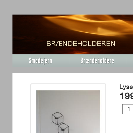
Smedejern
Brændeholdere
Lyse
19